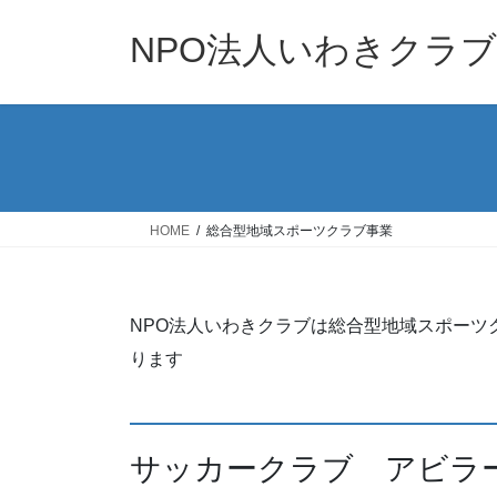
コ
ナ
ン
ビ
NPO法人いわきクラブ
テ
ゲ
ン
ー
ツ
シ
へ
ョ
ス
ン
キ
に
ッ
移
HOME
総合型地域スポーツクラブ事業
プ
動
NPO法人いわきクラブは総合型地域スポーツ
ります
サッカークラブ アビラ