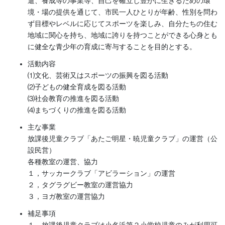
遣、養成等の事業等、自己を確立し豊かに生きるための環
境・場の提供を通じて、市民一人ひとりが年齢、性別を問わ
ず目標やレベルに応じてスポーツを楽しみ、自分たちの住む
地域に関心を持ち、地域に誇りを持つことができる心身とも
に健全な青少年の育成に寄与することを目的とする。
活動内容
⑴文化、芸術又はスポーツの振興を図る活動
⑵子どもの健全育成を図る活動
⑶社会教育の推進を図る活動
⑷まちづくりの推進を図る活動
主な事業
放課後児童クラブ「あたご明星・暁児童クラブ」の運営（公
設民営）
各種教室の運営、協力
１，サッカークラブ「アビラーション」の運営
２，タグラグビー教室の運営協力
３，ヨガ教室の運営協力
補足事項