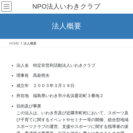
コ
ナ
NPO法人いわきクラブ
ン
ビ
テ
ゲ
ン
ー
法人概要
ツ
シ
へ
ョ
ス
ン
HOME
法人概要
キ
に
ッ
移
プ
動
法人名 特定非営利活動法人いわきクラブ
理事長 髙萩明夫
成立年 ２００３年３月１９日
所在地 福島県いわき市小名浜愛宕町３番地２
目的及び事業
この法人は、いわき市及び近隣市町村において、スポーツ及
び子育てに関するイベントやセミナー等の開催、総合型地域
スポーツクラブの運営、支援やスポーツに関する指導者の派