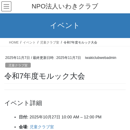
コ
ナ
NPO法人いわきクラブ
ン
ビ
テ
ゲ
ン
ー
イベント
ツ
シ
へ
ョ
ス
ン
HOME
イベント
児童クラブ室
令和7年度モルック大会
キ
に
ッ
移
プ
動
2025年11月7日
/ 最終更新日時 :
2025年11月7日
iwakiclubwebadmin
児童クラブ室
令和7年度モルック大会
イベント詳細
日付:
2025年10月27日 10:00 AM
–
12:00 PM
会場:
児童クラブ室